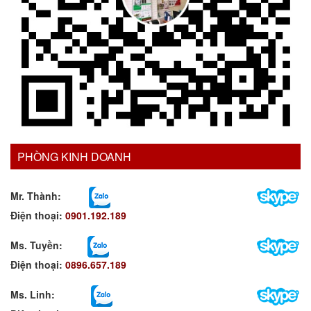
PHÒNG KINH DOANH
Mr. Thành:
Điện thoại:
0901.192.189
Ms. Tuyền
:
Điện thoại:
0896.657.189
Ms. Linh
: