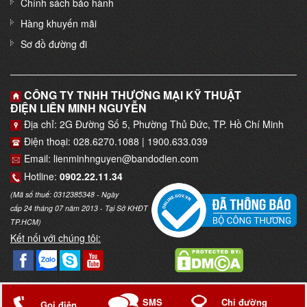
Chính sách bảo hành
Hàng khuyến mãi
Sơ đồ đường đi
CÔNG TY TNHH THƯƠNG MẠI KỸ THUẬT
ĐIỆN LIÊN MINH NGUYỄN
Địa chỉ: 2G Đường Số 5, Phường Thủ Đức, TP. Hồ Chí Minh
Điện thoại: 028.6270.1088 | 1900.633.039
Email: lienminhnguyen@bandodien.com
Hotline:
0902.22.11.34
(Mã số thuế: 0312385348 - Ngày
cấp 24 tháng 07 năm 2013 - Tại Sở KHĐT
TP.HCM)
Kết nối với chúng tôi:
Copyright © 2017
Trung tâm thiết bị điện
. Thiết kế bởi
Web Bảo
Gọi điện
SMS
Chỉ đường