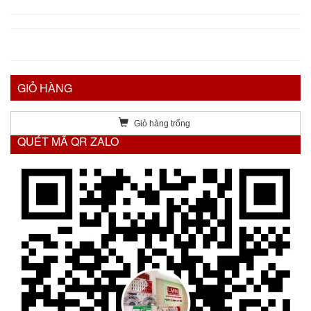
GIỎ HÀNG
Giỏ hàng trống
QUÉT MÃ QR ZALO