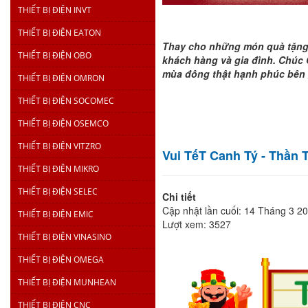
THIẾT BỊ ĐIỆN INVT
THIẾT BỊ ĐIỆN EATON
Thay cho những món quà tặng c
THIẾT BỊ ĐIỆN OBO
khách hàng và gia đình. Chúc
mùa đông thật hạnh phúc bên 
THIẾT BỊ ĐIỆN OMRON
THIẾT BỊ ĐIỆN SOCOMEC
THIẾT BỊ ĐIỆN OSEMCO
THIẾT BỊ ĐIỆN VITZRO
Vui TếT Canh Tý - Thần 
THIẾT BỊ ĐIỆN MIKRO
THIẾT BỊ ĐIỆN SELEC
Chi tiết
Cập nhật lần cuối: 14 Tháng 3 2
THIẾT BỊ ĐIỆN EMIC
Lượt xem: 3527
THIẾT BỊ ĐIỆN VINASINO
THIẾT BỊ ĐIỆN OMEGA
THIẾT BỊ ĐIỆN MUNHEAN
THIẾT BỊ ĐIỆN CNC