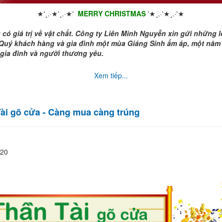
★'¸.·★'¸.·★'
MERRY CHRISTMAS
'★¸.·'★¸.·'★
ó giá trị về vật chất. Công ty Liên Minh Nguyễn xin gửi những lờ
 Quý khách hàng và gia đình một mùa Giáng Sinh ấm áp, một năm
gia đình và người thương yêu.
Xem tiếp...
Tài gõ cửa - Càng mua càng trúng
020