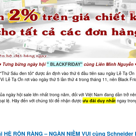
♥ Tưng bừng ngày hội
" BLACKFRIDAY"
cùng Liên Minh Nguyễn 
y "Thứ Sáu đen tối" được ấn định vào thứ 6 đầu tiên sau ngày Lễ Tạ Ơ
Vì Lễ Tạ Ơn rơi vào ngày thứ 5 lần thứ 4 trong tháng 11, nên Black Fr
 ngày hội sale lớn nhất trong năm, đối với Việt Nam đang dần trở nê
ại lệ. Hãy đến với chúng tôi để nhận được
ưu đãi duy nhất
ngay tron
i HÈ RỘN RÀNG – NGÀN NIỀM VUI cùng Schneider E