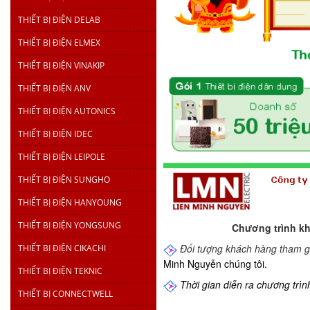
THIẾT BỊ ĐIỆN DELAB
THIẾT BỊ ĐIỆN ELMEX
THIẾT BỊ ĐIỆN VINAKIP
THIẾT BỊ ĐIỆN ANV
THIẾT BỊ ĐIỆN AUTONICS
THIẾT BỊ ĐIỆN IDEC
THIẾT BỊ ĐIỆN LEIPOLE
THIẾT BỊ ĐIỆN SUNGHO
THIẾT BỊ ĐIỆN HANYOUNG
THIẾT BỊ ĐIỆN YONGSUNG
Chương trình kh
Đối tượng khách hàng tham g
THIẾT BỊ ĐIỆN CIKACHI
Minh Nguyễn chúng tôi.
THIẾT BỊ ĐIỆN TEKNIC
Thời gian diễn ra chương trình
THIẾT BỊ CONNECTWELL