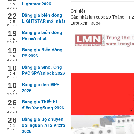
Lightstar 2026
05
2026
Chi tiết
22
Bảng giá biến dòng
Cập nhật lần cuối: 29 Tháng 11 
LIGHTSTAR mới nhất
Lượt xem: 3084
05
2026
19
Bảng giá biến dòng
PE mới nhất
05
2026
19
Bảng giá Biến dòng
PE 2026
05
2026
10
Bảng giá Sino: Ống
PVC SP/Vanlock 2026
04
2026
10
Bảng giá đèn MPE
2026
02
2026
26
Bảng giá Thiết bị
điện YongSung 2026
01
2026
26
Bảng giá Bộ chuyển
đổi nguồn ATS Vitzro
01
2026
2026