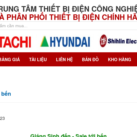
RUNG TÂM THIẾT BỊ ĐIỆN CÔNG NGHI
À PHÂN PHỐI THIẾT BỊ ĐIỆN CHÍNH H
BẢNG GIÁ
TÀI LIỆU
LIÊN HỆ
BẢN ĐỒ
KHO HÀNG
i bến
023
Giáng Sinh đến - Sale tới bến