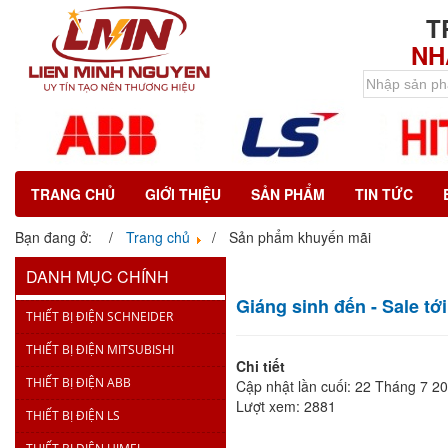
T
NH
TRANG CHỦ
GIỚI THIỆU
SẢN PHẨM
TIN TỨC
Bạn đang ở:
Trang chủ
Sản phẩm khuyến mãi
DANH MỤC CHÍNH
Giáng sinh đến - Sale tớ
THIẾT BỊ ĐIỆN SCHNEIDER
THIẾT BỊ ĐIỆN MITSUBISHI
Chi tiết
THIẾT BỊ ĐIỆN ABB
Cập nhật lần cuối: 22 Tháng 7 2
Lượt xem: 2881
THIẾT BỊ ĐIỆN LS