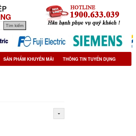
ỆP
ÃNG
SẢN PHẨM KHUYẾN MÃI
THÔNG TIN TUYỂN DỤNG