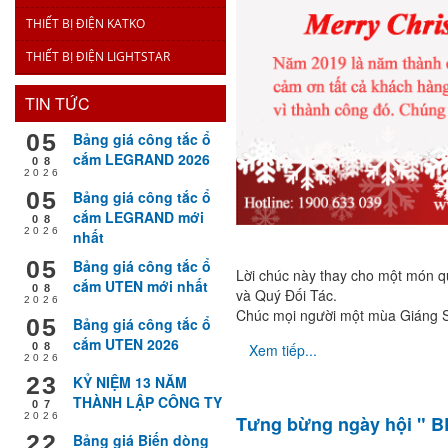
THIẾT BỊ ĐIỆN KATKO
THIẾT BỊ ĐIỆN LIGHTSTAR
TIN TỨC
05
Bảng giá công tắc ổ
cắm LEGRAND 2026
08
2026
05
Bảng giá công tắc ổ
cắm LEGRAND mới
08
2026
nhất
05
Bảng giá công tắc ổ
Lời chúc này thay cho một món qu
cắm UTEN mới nhất
08
và Quý Đối Tác.
2026
Chúc mọi người một mùa Giáng S
05
Bảng giá công tắc ổ
cắm UTEN 2026
Xem tiếp...
08
2026
23
KỶ NIỆM 13 NĂM
THÀNH LẬP CÔNG TY
07
2026
Tưng bừng ngày hội " 
22
Bảng giá Biến dòng