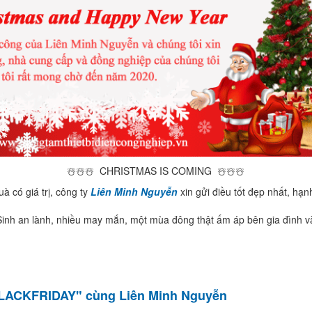
☃️
☃️
☃️
CHRISTMAS IS COMING
☃️
☃️
☃️
à có giá trị, công ty
Liên Minh Nguyễn
xin gửi điều tốt đẹp nhất, hạ
inh an lành, nhiều may mắn, một mùa đông thật ấm áp bên gia đình 
BLACKFRIDAY" cùng Liên Minh Nguyễn