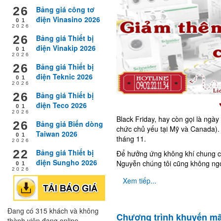
26
Bảng giá công tơ
điện Vinasino 2026
01
2026
26
Bảng giá Thiết bị
điện Vinakip 2026
01
2026
26
Bảng giá Thiết bị
điện Teknic 2026
01
2026
26
Bảng giá Thiết bị
điện Teco 2026
01
2026
Black Friday, hay còn gọi là ngà
26
Bảng giá Biến dòng
chức chủ yếu tại Mỹ và Canada). 
Taiwan 2026
01
tháng 11.
2026
22
Bảng giá Thiết bị
Để hưởng ứng không khí chung của
điện Sungho 2026
Nguyễn chúng tôi cũng không ngo
01
2026
Xem tiếp...
Đang có 315 khách và không
Chương trình khuyến mã
thành viên đang online