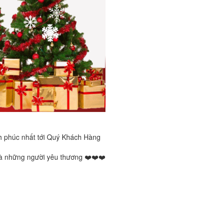
nh phúc nhất tới Quý Khách Hàng
và những người yêu thương
❤️
❤️
❤️