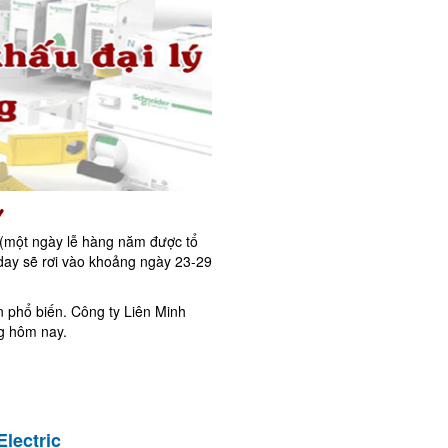
♥
n (một ngày lễ hàng năm được tổ
iday sẽ rơi vào khoảng ngày 23-29
n phổ biến. Công ty Liên Minh
g hôm nay.
lectric