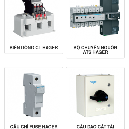
BIẾN DÒNG CT HAGER
BỘ CHUYỂN NGUỒN
ATS HAGER
CẦU CHÌ FUSE HAGER
CẦU DAO CẮT TẢI