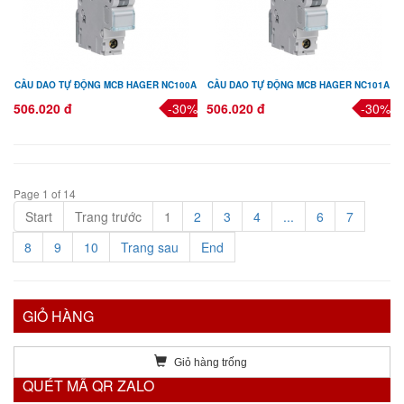
CẦU DAO TỰ ĐỘNG MCB HAGER NC100A
CẦU DAO TỰ ĐỘNG MCB HAGER NC101A
506.020 đ
-30%
506.020 đ
-30%
Page 1 of 14
Start
Trang trước
1
2
3
4
...
6
7
8
9
10
Trang sau
End
GIỎ HÀNG
Giỏ hàng trống
QUÉT MÃ QR ZALO