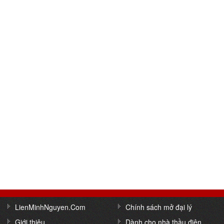
LienMinhNguyen.Com
Chính sách mở đại lý
Giới thiệu
Dành cho nhà thầu điện