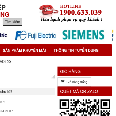
ỆP
ÃNG
SẢN PHẨM KHUYẾN MÃI
THÔNG TIN TUYỂN DỤNG
AD120
GIỎ HÀNG
Giỏ hàng trống
QUÉT MÃ QR ZALO
cho tôi!
 0 đ
M for 0 đ