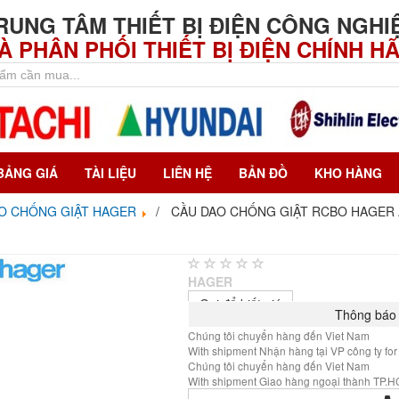
RUNG TÂM THIẾT BỊ ĐIỆN CÔNG NGHI
À PHÂN PHỐI THIẾT BỊ ĐIỆN CHÍNH H
BẢNG GIÁ
TÀI LIỆU
LIÊN HỆ
BẢN ĐỒ
KHO HÀNG
O CHỐNG GIẬT HAGER
CẦU DAO CHỐNG GIẬT RCBO HAGER 
HAGER
Gọi để biết giá
Thông báo 
Chúng tôi chuyển hàng đến Viet Nam
With shipment Nhận hàng tại VP công ty for
Chúng tôi chuyển hàng đến Viet Nam
With shipment Giao hàng ngoại thành TP.HC