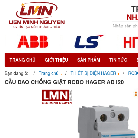
T
NH
TRANG CHỦ
GIỚI THIỆU
SẢN PHẨM
TIN TỨC
Bạn đang ở:
Trang chủ
THIẾT BỊ ĐIỆN HAGER
RCB
CẦU DAO CHỐNG GIẬT RCBO HAGER AD120