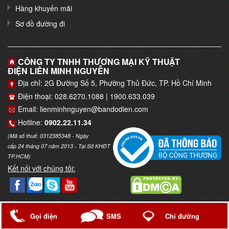
Hàng khuyến mãi
Sơ đồ đường đi
CÔNG TY TNHH THƯƠNG MẠI KỸ THUẬT
ĐIỆN LIÊN MINH NGUYỄN
Địa chỉ: 2G Đường Số 5, Phường Thủ Đức, TP. Hồ Chí Minh
Điện thoại: 028.6270.1088 | 1900.633.039
Email: lienminhnguyen@bandodien.com
Hotline:
0902.22.11.34
(Mã số thuế: 0312385348 - Ngày
cấp 24 tháng 07 năm 2013 - Tại Sở KHĐT
TP.HCM)
Kết nối với chúng tôi:
Copyright © 2017
Trung tâm thiết bị điện
. Thiết kế bởi
Web Bảo
SMS
Chỉ đường
Gọi điện
Lộc