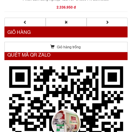
2.336.950 đ
GIỎ HÀNG
Giỏ hàng trống
QUÉT MÃ QR ZALO