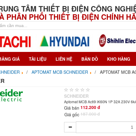
RUNG TÂM THIẾT BỊ ĐIỆN CÔNG NGHI
À PHÂN PHỐI THIẾT BỊ ĐIỆN CHÍNH H
BẢNG GIÁ
TÀI LIỆU
LIÊN HỆ
BẢN ĐỒ
KHO HÀNG
SCHNEIDER
APTOMAT MCB SCHNEIDER
APTOMAT MCB AC
ER
SCHNEIDER
Aptomat MCB Acti9 iK60N 1P 32A 230V 6k
112.200 đ
Giá bán
187.000 đ
Giá gốc