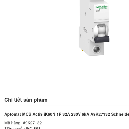
Chi tiết sản phẩm
Aptomat MCB Acti9 iK60N 1P 32A 230V 6kA A9K27132 Schneide
Mã hàng: A9K27132
Tiêu chuẩn IEC 898