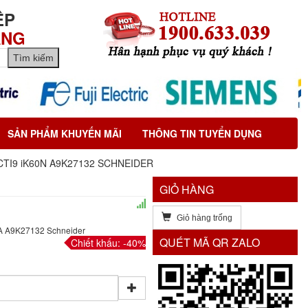
ỆP
ÃNG
SẢN PHẨM KHUYẾN MÃI
THÔNG TIN TUYỂN DỤNG
TI9 iK60N A9K27132 SCHNEIDER
GIỎ HÀNG
Giỏ hàng trống
A A9K27132 Schneider
QUÉT MÃ QR ZALO
Chiết khấu: -40%