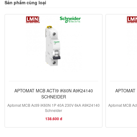
Sản phẩm cùng loại
APTOMAT MCB ACTI9 iK60N A9K24140
APTOMAT 
SCHNEIDER
Aptomat MCB Acti9 iK60N 1P 40A 230V 6kA A9K24140
Aptomat MCB Ac
Schneider
138.600 đ