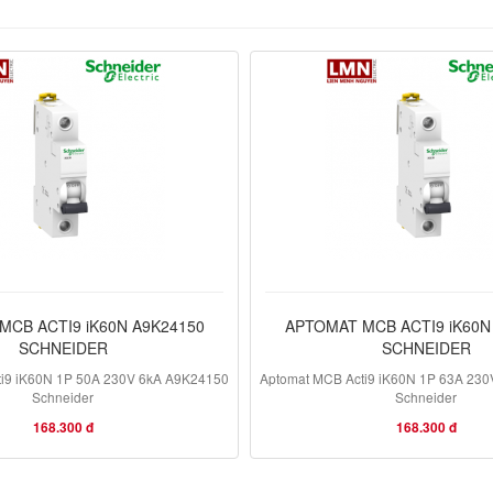
MCB ACTI9 iK60N A9K24150
APTOMAT MCB ACTI9 iK60N
SCHNEIDER
SCHNEIDER
ti9 iK60N 1P 50A 230V 6kA A9K24150
Aptomat MCB Acti9 iK60N 1P 63A 23
Schneider
Schneider
168.300 đ
168.300 đ