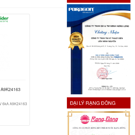
 A9K24163
ĐẠI LÝ RẠNG ĐÔNG
0V 6kA A9K24163