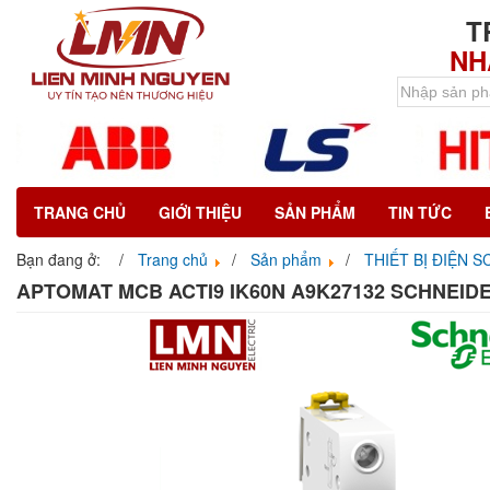
T
NH
TRANG CHỦ
GIỚI THIỆU
SẢN PHẨM
TIN TỨC
Bạn đang ở:
Trang chủ
Sản phẩm
THIẾT BỊ ĐIỆN 
APTOMAT MCB ACTI9 IK60N A9K27132 SCHNEID