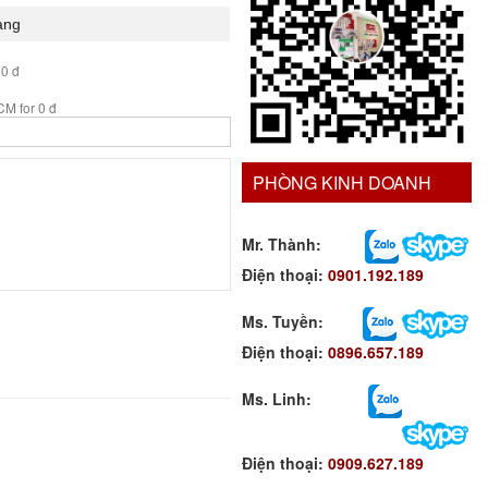
 0 đ
M for 0 đ
PHÒNG KINH DOANH
Mr. Thành:
Điện thoại:
0901.192.189
Ms. Tuyền
:
Điện thoại:
0896.657.189
Ms. Linh
:
Điện thoại:
0909.627.189