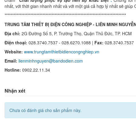
châm
"Chất lượng phục vụ tạo nên sự khác biệt"
.
Chúng tôi h
nhất
,
với thời gian nhanh nhất và với một giá cả hợp lý nhất sẽ giú
********************************************************************************
TRUNG TÂM THIẾT BỊ ĐIỆN CÔNG NGHIỆP - LIÊN MINH NGUYỄ
Địa chỉ:
2G Đường Số 5, P. Trường Thọ, Quận Thủ Đức, TP. HCM
Điện thoại:
028.3740.7537 - 028.6270.1088 |
Fax:
028.3740.7537
Website:
www.trungtamthietbidiencongnghiep.vn
Email:
lienminhnguyen@bandodien.com
Hotline:
0902.22.11.34
Nhận xét
Chưa có đánh giá cho sản phẩm này.