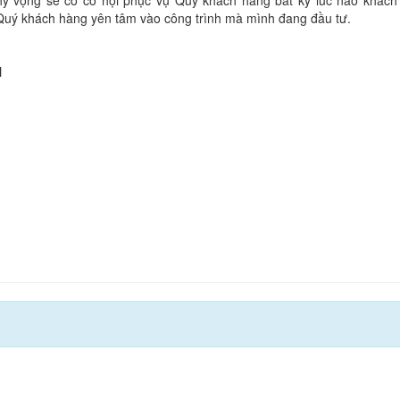
y vọng sẽ có cơ hội phục vụ Quý khách hàng bất kỳ lúc nào khách 
p Quý khách hàng yên tâm vào công trình mà mình đang đầu tư.
N