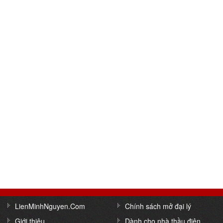
LienMinhNguyen.Com
Chính sách mở đại lý
Giới thiệu
Dành cho nhà thầu điện