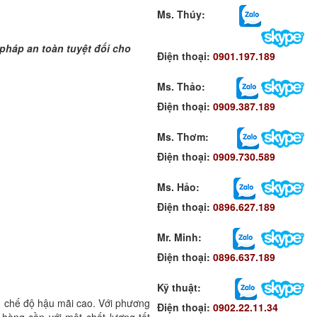
Ms. Thúy:
 pháp an toàn tuyệt đối cho
Điện thoại:
0901.197.189
Ms. Thảo:
Điện thoại:
0909.387.189
Ms. Thơm
:
Điện thoại:
0909.730.589
Ms. Hảo
:
Điện thoại:
0896.627.189
Mr. Minh
:
Điện thoại:
0896.637.189
Kỹ thuật:
ng chế độ hậu mãi cao. Với phương
Điện thoại:
0902.22.11.34