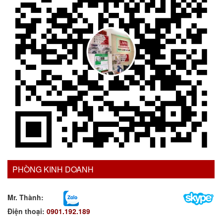
PHÒNG KINH DOANH
Mr. Thành:
Điện thoại:
0901.192.189