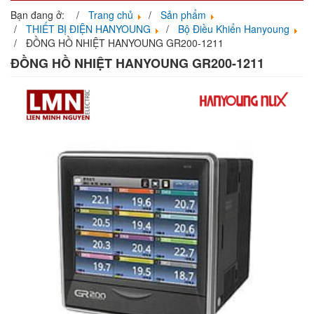
navigati
Bạn đang ở:
Trang chủ
Sản phẩm
THIẾT BỊ ĐIỆN HANYOUNG
Bộ Điều Khiển Hanyoung
ĐỒNG HỒ NHIỆT HANYOUNG GR200-1211
ĐỒNG HỒ NHIỆT HANYOUNG GR200-1211