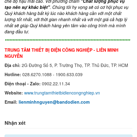
chế độ hậu mãi cao. Với phương châm
"Chất lượng phục vụ
tạo nên sự khác biệt"
.
Chúng tôi hy vọng sẽ có cơ hội phục vụ
Quý khách hàng bất kỳ lúc nào khách hàng cần với một chất
lượng tốt nhất
,
với thời gian nhanh nhất và với một giá cả hợp lý
nhất sẽ giúp Quý khách hàng yên tâm vào công trình mà mình
đang đầu tư.
**********************************************************************************
TRUNG TÂM THIẾT BỊ ĐIỆN CÔNG NGHIỆP - LIÊN MINH
NGUYỄN
Địa chỉ:
2G Đường Số 5, P. Trường Thọ, TP. Thủ Đức, TP. HCM
Hotline:
028.6270.1088 -
1900.633.039
Điện thoại - Zalo:
0902.22.11.34
Website:
www.trungtamthietbidiencongnghiep.vn
Email:
lienminhnguyen@bandodien.com
Nhận xét