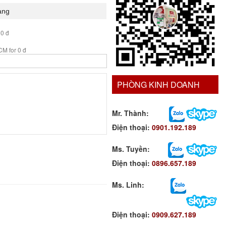
 0 đ
M for 0 đ
PHÒNG KINH DOANH
Mr. Thành:
Điện thoại:
0901.192.189
Ms. Tuyền
:
Điện thoại:
0896.657.189
Ms. Linh
:
Điện thoại:
0909.627.189