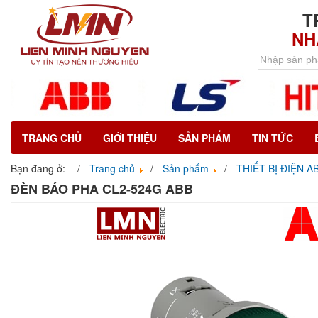
T
NH
TRANG CHỦ
GIỚI THIỆU
SẢN PHẨM
TIN TỨC
Bạn đang ở:
Trang chủ
Sản phẩm
THIẾT BỊ ĐIỆN A
ĐÈN BÁO PHA CL2-524G ABB