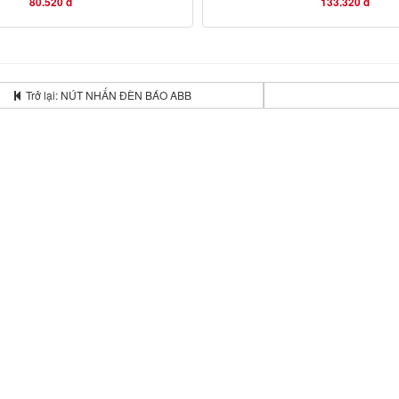
80.520 đ
133.320 đ
Trở lại: NÚT NHẤN ĐÈN BÁO ABB