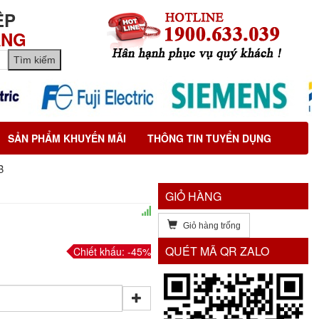
ỆP
ÃNG
SẢN PHẨM KHUYẾN MÃI
THÔNG TIN TUYỂN DỤNG
B
GIỎ HÀNG
Giỏ hàng trống
QUÉT MÃ QR ZALO
Chiết khấu: -45%