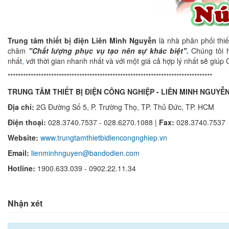
Trung tâm thiết bị điện Liên Minh Nguyễn
là nhà phân phối thiế
châm
"Chất lượng phục vụ tạo nên sự khác biệt"
.
Chúng tôi h
nhất
,
với thời gian nhanh nhất và với một giá cả hợp lý nhất sẽ giú
********************************************************************************
TRUNG TÂM THIẾT BỊ ĐIỆN CÔNG NGHIỆP - LIÊN MINH NGUYỄ
Địa chỉ:
2G Đường Số 5, P. Trường Thọ,
TP.
Thủ Đức, TP. HCM
Điện thoại:
028.3740.7537 - 028.6270.1088 |
Fax:
028.3740.7537
Website:
www.trungtamthietbidiencongnghiep.vn
Email:
lienminhnguyen@bandodien.com
Hotline:
1900.633.039 - 0902.22.11.34
Nhận xét