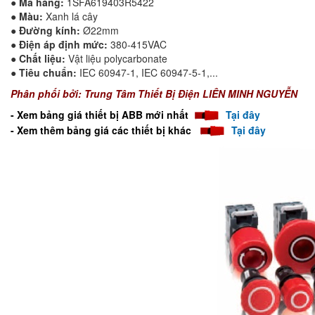
●
Mã hàng:
1SFA619403R5422
●
Màu:
Xanh lá cây
●
Đường kính:
Ø22mm
●
Điện áp định mức:
380-415VAC
●
Chất liệu:
V
ật liệu polycarbonate
●
Tiêu chuẩn:
IEC 60947-1, IEC 60947-5-1,...
Phân phối bởi: Trung Tâm Thiết Bị Điện LIÊN MINH NGUYỄN
- Xem bảng giá thiết bị ABB mới nhất
T
ại đây
- Xem thêm bảng giá các thiết bị khác
Tại đây