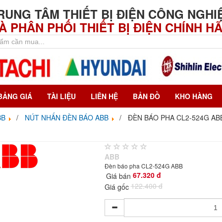
RUNG TÂM THIẾT BỊ ĐIỆN CÔNG NGHI
À PHÂN PHỐI THIẾT BỊ ĐIỆN CHÍNH H
BẢNG GIÁ
TÀI LIỆU
LIÊN HỆ
BẢN ĐỒ
KHO HÀNG
BB
NÚT NHẤN ĐÈN BÁO ABB
ĐÈN BÁO PHA CL2-524G AB
ABB
Đèn báo pha CL2-524G ABB
67.320 đ
Giá bán
122.400 đ
Giá gốc