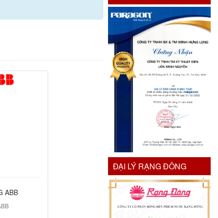
ĐẠI LÝ RẠNG ĐÔNG
G ABB
ABB