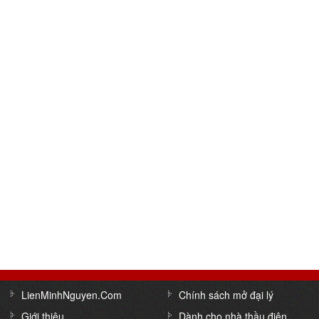
LienMinhNguyen.Com
Chính sách mở đại lý
Giới thiệu
Dành cho nhà thầu điện